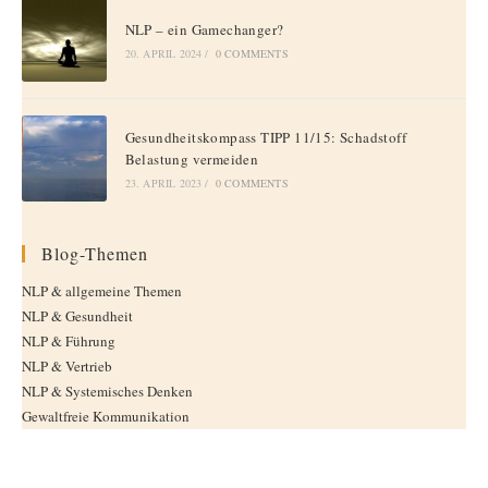
NLP – ein Gamechanger?
20. APRIL 2024
/
0 COMMENTS
Gesundheitskompass TIPP 11/15: Schadstoff
Belastung vermeiden
23. APRIL 2023
/
0 COMMENTS
Blog-Themen
NLP & allgemeine Themen
NLP & Gesundheit
NLP & Führung
NLP & Vertrieb
NLP & Systemisches Denken
Gewaltfreie Kommunikation