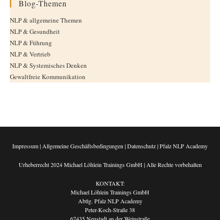
Blog-Themen
NLP & allgemeine Themen
NLP & Gesundheit
NLP & Führung
NLP & Vertrieb
NLP & Systemisches Denken
Gewaltfreie Kommunikation
Impressum
|
Allgemeine Geschäftsbedingungen
|
Datenschutz
|
Pfalz NLP Academy
Urheberrecht 2024 Michael Löhlein Trainings GmbH | Alle Rechte vorbehalten
KONTAKT:
Michael Löhlein Trainings GmbH
Abtlg. Pfalz NLP Academy
Peter-Koch-Straße 38
67435 Neustadt an der Weinstraße